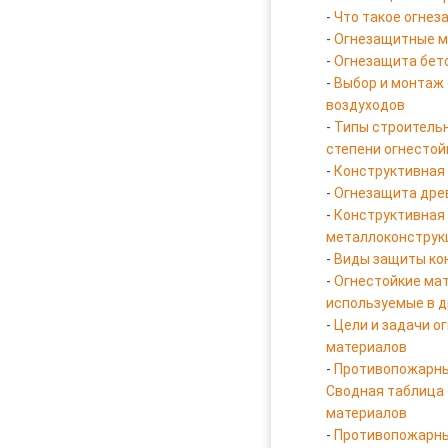
-
Что такое огнез
-
Огнезащитные м
-
Огнезащита бет
-
Выбор и монтаж
воздуходов
-
Типы строительн
степени огнестой
-
Конструктивная
-
Огнезащита дре
-
Конструктивная
металлоконструк
-
Виды защиты ко
-
Огнестойкие ма
используемые в д
-
Цели и задачи о
материалов
-
Противопожарн
Cводная таблица
материалов
-
Противопожарн