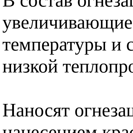
В состав огнез
увеличивающиес
температуры и 
низкой теплопр
Наносят огнеза
нанесением кра