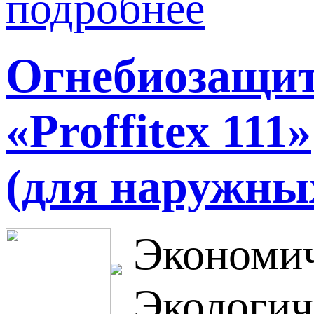
подробнее
Огнебиозащит
«Proffitex 111»
(для наружных
Экономич
Экологич