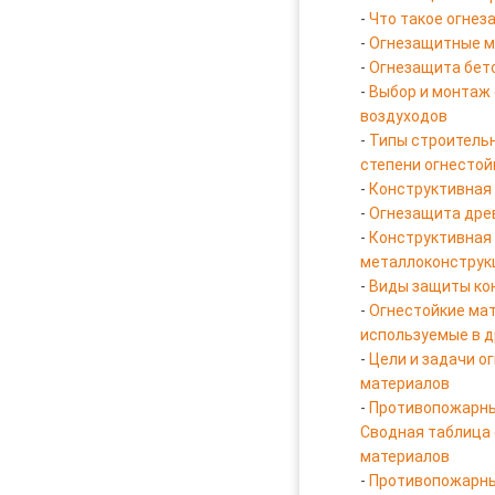
-
Что такое огнез
-
Огнезащитные м
-
Огнезащита бет
-
Выбор и монтаж
воздуходов
-
Типы строительн
степени огнестой
-
Конструктивная
-
Огнезащита дре
-
Конструктивная
металлоконструк
-
Виды защиты ко
-
Огнестойкие ма
используемые в д
-
Цели и задачи о
материалов
-
Противопожарн
Cводная таблица
материалов
-
Противопожарн